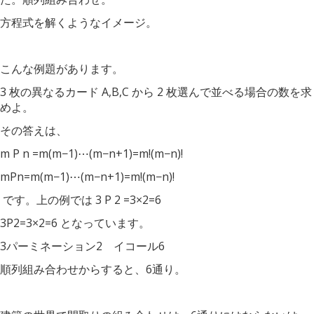
方程式を解くようなイメージ。
こんな例題があります。
3 枚の異なるカード A,B,C から 2 枚選んで並べる場合の数を求
めよ。
その答えは、
m P n =m(m−1)⋯(m−n+1)=m!(m−n)!
mPn=m(m−1)⋯(m−n+1)=m!(m−n)!
です。上の例では 3 P 2 =3×2=6
3P2=3×2=6 となっています。
3パーミネーション2 イコール6
順列組み合わせからすると、6通り。