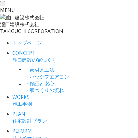
toggle
MENU
navigation
瀧口建設
株式会社
TAKIGUCHI CORPORATION
トップページ
CONCEPT
瀧口建設の家づくり
・素材と工法
・パッシブエアコン
・保証と安心
・家づくりの流れ
WORKS
施工事例
PLAN
住宅設計プラン
REFORM
リノベーション