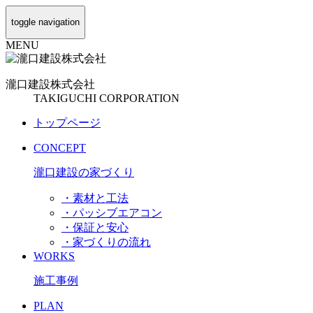
toggle navigation
MENU
瀧口建設
株式会社
TAKIGUCHI CORPORATION
トップページ
CONCEPT
瀧口建設の家づくり
・素材と工法
・パッシブエアコン
・保証と安心
・家づくりの流れ
WORKS
施工事例
PLAN