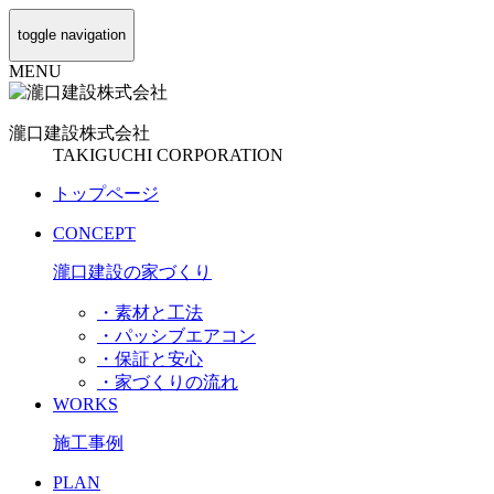
toggle navigation
MENU
瀧口建設
株式会社
TAKIGUCHI CORPORATION
トップページ
CONCEPT
瀧口建設の家づくり
・素材と工法
・パッシブエアコン
・保証と安心
・家づくりの流れ
WORKS
施工事例
PLAN