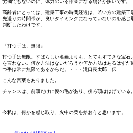
労働でもないのに、体力のいる作業になる場合が多いです。
高齢者にとっては、建築工事の時間経過は、若い方の建築工
先送りの時間帯が、良いタイミングになっていないのを感じ
判断したわけです。
『打つ手は、無限』
打つ手は無限。すばらしい名画よりも、とてもすてきな宝石
を言わない。何か方法はないだろうか何か方法はあるはずだ
つ手は常に無限であるからだ。・・・滝口長太郎 伝
こんな言葉もありました。
チャンスは、前頭だけに髪の毛があり、後ろ頭ははげている
今私は、何かを感じ取り、火中の栗を拾おうと思います。