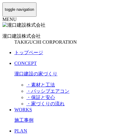
toggle navigation
MENU
瀧口建設
株式会社
TAKIGUCHI CORPORATION
トップページ
CONCEPT
瀧口建設の家づくり
・素材と工法
・パッシブエアコン
・保証と安心
・家づくりの流れ
WORKS
施工事例
PLAN