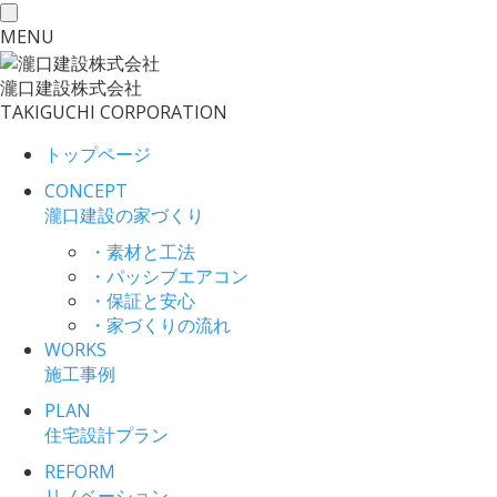
toggle
MENU
navigation
瀧口建設
株式会社
TAKIGUCHI CORPORATION
トップページ
CONCEPT
瀧口建設の家づくり
・素材と工法
・パッシブエアコン
・保証と安心
・家づくりの流れ
WORKS
施工事例
PLAN
住宅設計プラン
REFORM
リノベーション