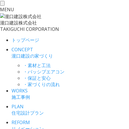
toggle
MENU
navigation
瀧口建設
株式会社
TAKIGUCHI CORPORATION
トップページ
CONCEPT
瀧口建設の家づくり
・素材と工法
・パッシブエアコン
・保証と安心
・家づくりの流れ
WORKS
施工事例
PLAN
住宅設計プラン
REFORM
リノベーション