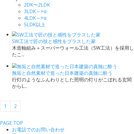
2DK〜2LDK
3LDK～+α
4LDK～+α
5LDK以上
SW工法で匠の技と感性をプラスした家
木造軸組み＋スーパーウォール工法（SW工法）を採用し
たこ...
無垢と自然素材で造った日本建築の真髄に酔う
行灯のようなふんわりとした照明の灯りがこぼれる玄関
からL...
1
2
PAGE TOP
お電話でのお問い合わせ