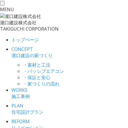
toggle
MENU
navigation
瀧口建設
株式会社
TAKIGUCHI CORPORATION
トップページ
CONCEPT
瀧口建設の家づくり
・素材と工法
・パッシブエアコン
・保証と安心
・家づくりの流れ
WORKS
施工事例
PLAN
住宅設計プラン
REFORM
リノベーション