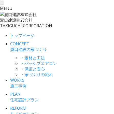
toggle
MENU
navigation
瀧口建設
株式会社
TAKIGUCHI CORPORATION
トップページ
CONCEPT
瀧口建設の家づくり
・素材と工法
・パッシブエアコン
・保証と安心
・家づくりの流れ
WORKS
施工事例
PLAN
住宅設計プラン
REFORM
リノベーション