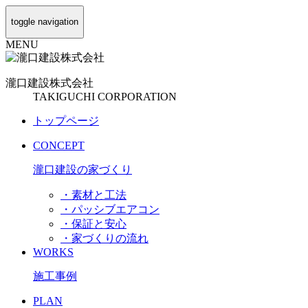
toggle navigation
MENU
瀧口建設
株式会社
TAKIGUCHI CORPORATION
トップページ
CONCEPT
瀧口建設の家づくり
・素材と工法
・パッシブエアコン
・保証と安心
・家づくりの流れ
WORKS
施工事例
PLAN