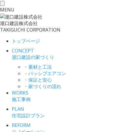
toggle
MENU
navigation
瀧口建設
株式会社
TAKIGUCHI CORPORATION
トップページ
CONCEPT
瀧口建設の家づくり
・素材と工法
・パッシブエアコン
・保証と安心
・家づくりの流れ
WORKS
施工事例
PLAN
住宅設計プラン
REFORM
リノベーション