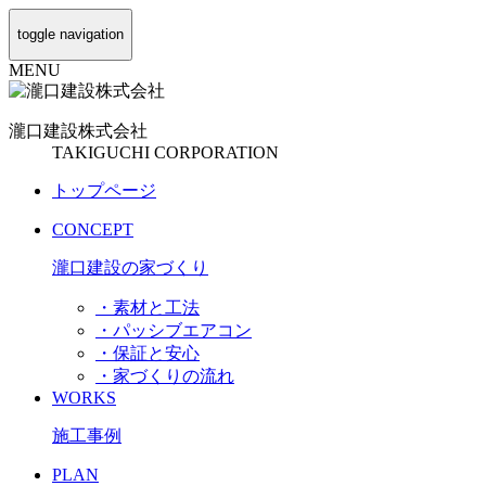
toggle navigation
MENU
瀧口建設
株式会社
TAKIGUCHI CORPORATION
トップページ
CONCEPT
瀧口建設の家づくり
・素材と工法
・パッシブエアコン
・保証と安心
・家づくりの流れ
WORKS
施工事例
PLAN