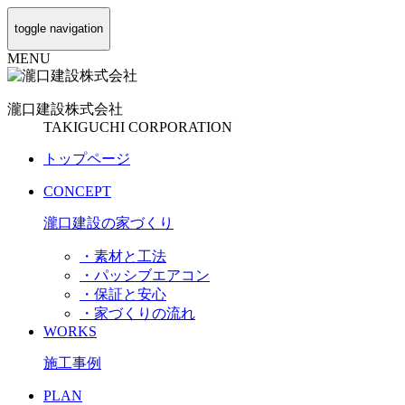
toggle navigation
MENU
瀧口建設
株式会社
TAKIGUCHI CORPORATION
トップページ
CONCEPT
瀧口建設の家づくり
・素材と工法
・パッシブエアコン
・保証と安心
・家づくりの流れ
WORKS
施工事例
PLAN